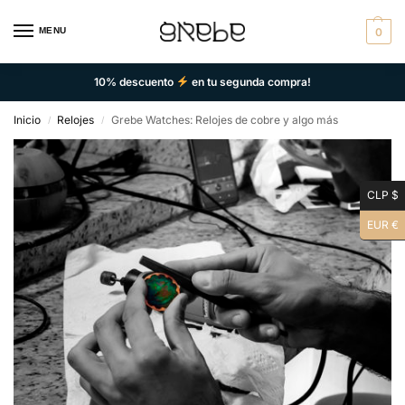
MENU
0
10% descuento
en tu segunda compra!
Inicio
Relojes
Grebe Watches: Relojes de cobre y algo más
/
/
CLP $
EUR €