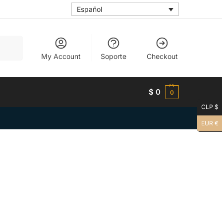
Español
Buscar
My Account
Soporte
Checkout
$
0
0
CLP $
EUR €