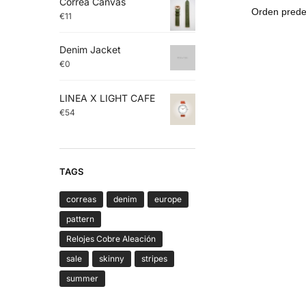
Correa Canvas
€
11
Denim Jacket
€
0
LINEA X LIGHT CAFE
€
54
TAGS
correas
denim
europe
pattern
Relojes Cobre Aleación
sale
skinny
stripes
summer